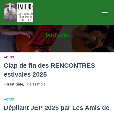
OUVRI
LA
NAVIG
latitude
ACTUS
Clap de fin des RENCONTRES
estivales 2025
Par
latitude
, il y a
11 mois
ACTUS
Dépliant JEP 2025 par Les Amis de