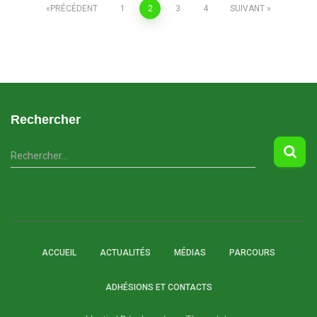
Pagination
PRÉCÉDENT
1
2
3
4
SUIVANT
des
publications
Rechercher
R
Rechercher…
e
c
h
e
r
c
ACCUEIL
ACTUALITÉS
MÉDIAS
PARCOURS
h
e
ADHÉSIONS ET CONTACTS
r