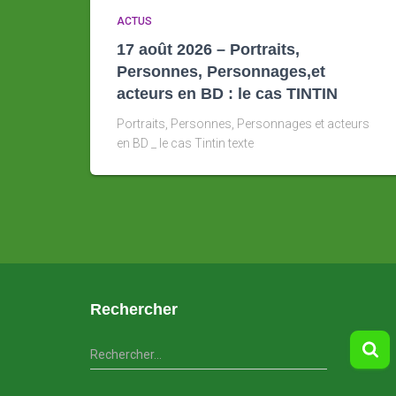
ACTUS
17 août 2026 – Portraits,
Personnes, Personnages,et
acteurs en BD : le cas TINTIN
Portraits, Personnes, Personnages et acteurs
en BD _ le cas Tintin texte
Rechercher
R
Rechercher…
e
c