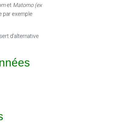
com
et
Matomo (ex
me par exemple
ert d’alternative
onnées
s