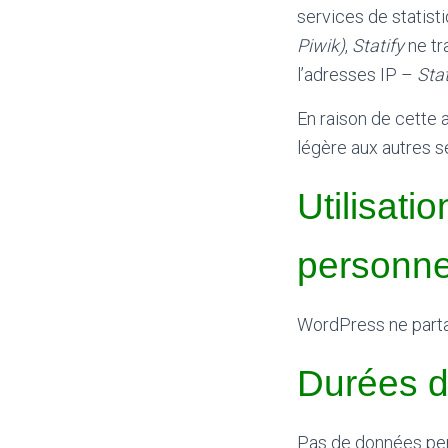
services de statist
Piwik)
,
Statify
ne tr
l’adresses IP –
Stat
En raison de cette 
légère aux autres se
Utilisati
personne
WordPress ne parta
Durées d
Pas de données per