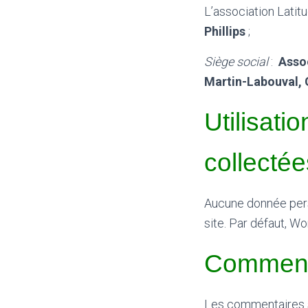
L’association Lati
Phillips
;
Siège social
:
Assoc
Martin-Labouval, 
Utilisat
collectée
Aucune donnée perso
site. Par défaut, W
Comment
Les commentaires s