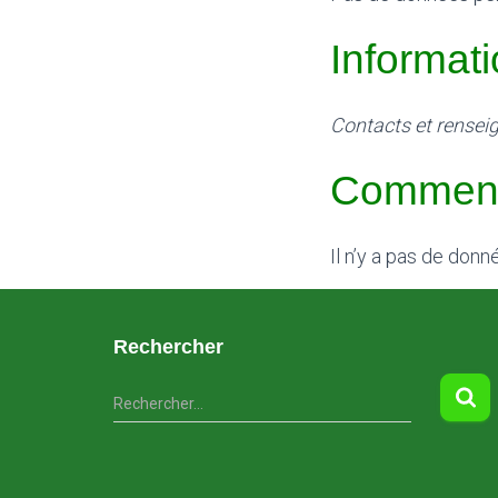
Informat
Contacts et rense
Comment
Il n’y a pas de don
Rechercher
R
Rechercher…
e
c
h
e