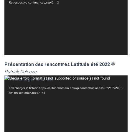
Retrospective-conferences.mp4?_=3
Présentation des rencontres Latitude été 2022
©
Patrick Deleuze
Lecteur
Media error: Format(s) not supported or source(s) not found
vidéo
Télécharger le fichier: https://latitudebarbara.net/wp-content/uploads/2022/05/2022-
film-presentation.mp4?_=4