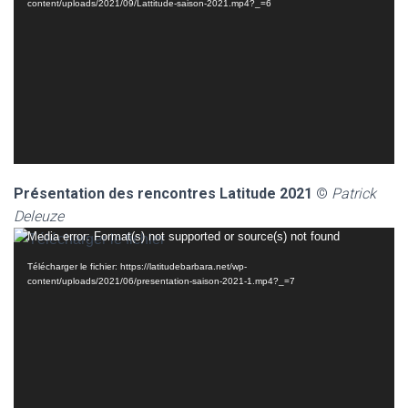
content/uploads/2021/09/Lattitude-saison-2021.mp4?_=6
Présentation des rencontres Latitude 2021
©
Patrick
Deleuze
Lecteur
Media error: Format(s) not supported or source(s) not found
vidéo
Télécharger le fichier: https://latitudebarbara.net/wp-
content/uploads/2021/06/presentation-saison-2021-1.mp4?_=7