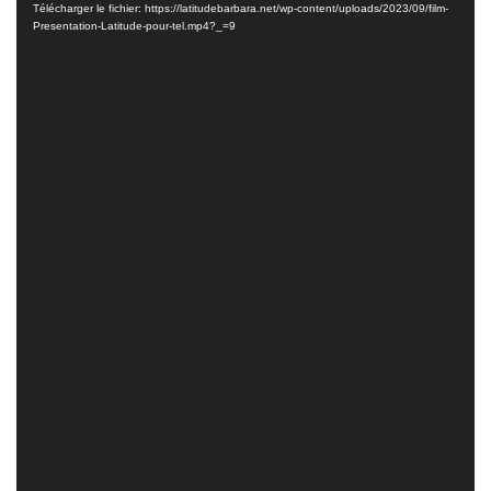
vidéo
Télécharger le fichier: https://latitudebarbara.net/wp-content/uploads/2023/09/film-
Presentation-Latitude-pour-tel.mp4?_=9