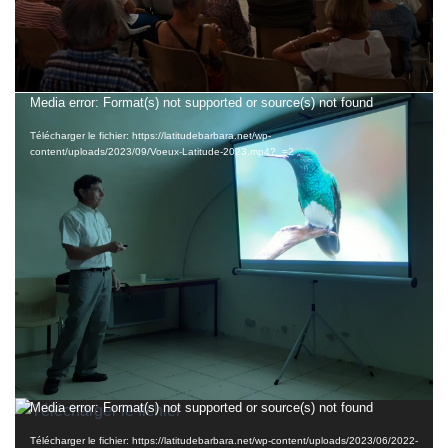
T
I
O
N
Vœux Latitude 2023
©
Patrick Deleuze
Lecteur
Media error: Format(s) not supported or source(s) not found
vidéo
Télécharger le fichier: https://latitudebarbara.net/wp-
content/uploads/2023/09/Voeux-Latitude-2023.mp4?_=2
Rétrospective des conférences Latitude été 2022
©
Patrick Deleuze
Lecteur
Media error: Format(s) not supported or source(s) not found
vidéo
Télécharger le fichier: https://latitudebarbara.net/wp-content/uploads/2023/06/2022-