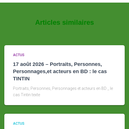
T
I
O
Articles similaires
N
ACTUS
17 août 2026 – Portraits, Personnes,
Personnages,et acteurs en BD : le cas
TINTIN
Portraits, Personnes, Personnages et acteurs en BD _ le
cas Tintin texte
ACTUS