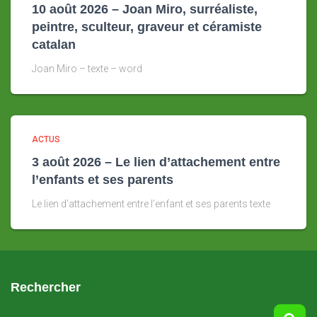
10 août 2026 – Joan Miro, surréaliste,
peintre, sculteur, graveur et céramiste
catalan
Joan Miro – texte – word
ACTUS
3 août 2026 – Le lien d’attachement entre
l’enfants et ses parents
Le lien d’attachement entre l’enfant et ses parents texte
Rechercher