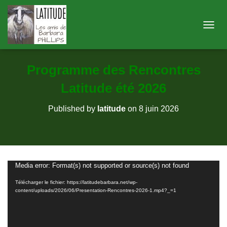
O
U
V
R
Programme des Rencontres
I
R
Latitude été 2026
/
F
Published by
latitude
on
8 juin 2026
E
R
M
E
R
L
Lecteur
Media error: Format(s) not supported or source(s) not found
A
N
vidéo
Télécharger le fichier: https://latitudebarbara.net/wp-
A
content/uploads/2026/06/Presentation-Rencontres-2026-1.mp4?_=1
V
I
G
A