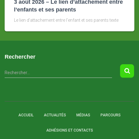
3 août 2026 – Le lien d’attachement entre
l’enfants et ses parents
Le lien d’attachement entre l’enfant et ses parents texte
Rechercher
R
Rechercher…
e
c
h
e
r
c
ACCUEIL
ACTUALITÉS
MÉDIAS
PARCOURS
h
e
ADHÉSIONS ET CONTACTS
r