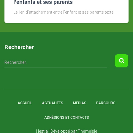
l’enfants et ses parents
Le lien d’attachement entre l’enfant et ses parents texte
Rechercher
R
Rechercher…
e
c
h
e
r
c
ACCUEIL
ACTUALITÉS
MÉDIAS
PARCOURS
h
e
ADHÉSIONS ET CONTACTS
r
Hestia | Développé par
ThemeIsle
: