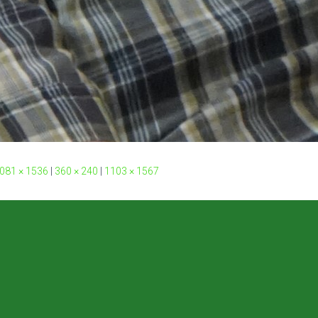
081 × 1536
|
360 × 240
|
1103 × 1567