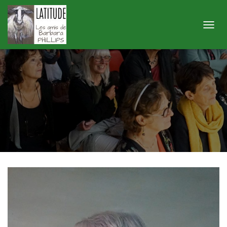
Geneviève D A
Published by
latitude
on
16 octobre 2024
O
U
V
R
I
R
/
F
E
R
M
E
R
L
A
N
A
V
I
G
A