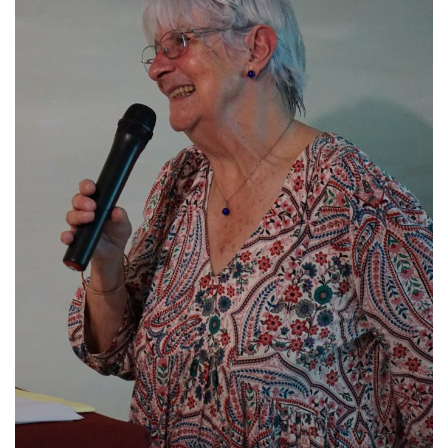
T
I
O
N