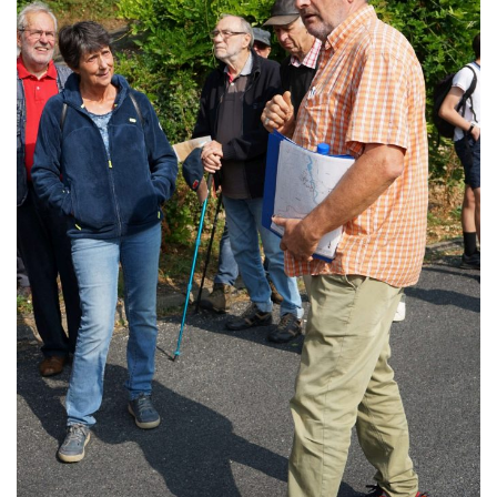
T
I
O
N