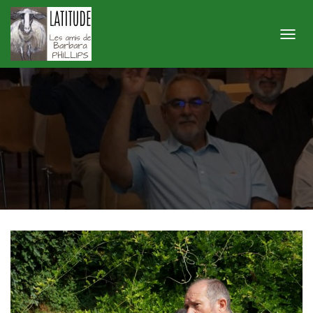
Didier Rigal
Published by
latitude
on
16 octobre 2024
O
U
V
R
I
R
/
F
E
R
M
E
R
L
A
N
A
V
I
G
A