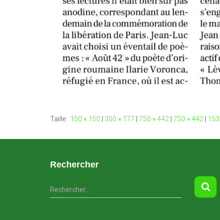
Taille :
150 × 150
|
300 × 177
|
750 × 442
|
750 × 442
|
153
Rechercher
R
Rechercher…
e
c
h