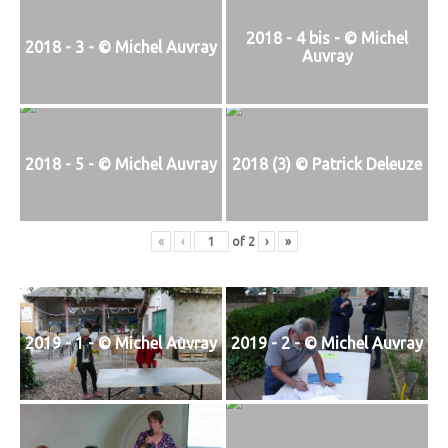
2018 - 4 bis - © Michel
2018 - 3 - © Michel Auvray
Auvray
2018 - 5 - © Michel Auvray
2018 (3) © Patrick Deleuze
«
‹
of
2
›
»
2019 - 1 - © Michel Auvray
2019 - 2 - © Michel Auvray