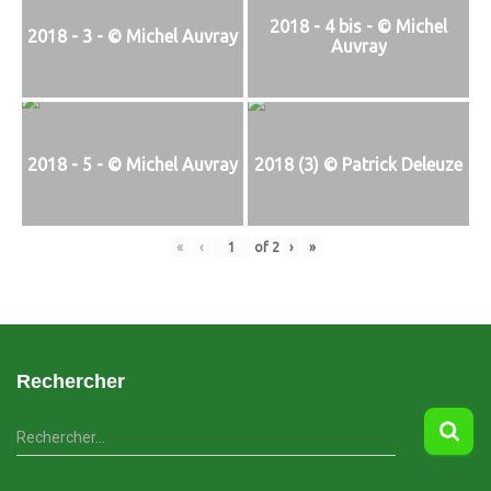
2018 - 4 bis - © Michel
2018 - 3 - © Michel Auvray
Auvray
2018 - 5 - © Michel Auvray
2018 (3) © Patrick Deleuze
«
‹
of
2
›
»
Rechercher
R
Rechercher…
e
c