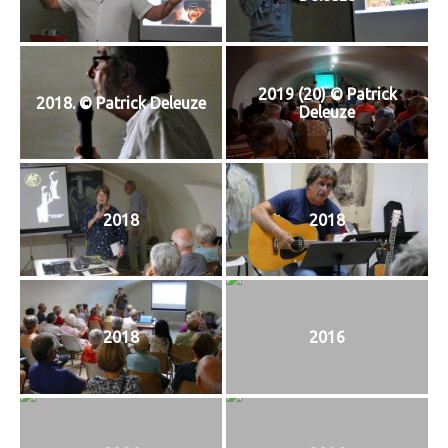
T
I
O
N
2019 (20) © Patrick
2018. © Patrick Deleuze
Deleuze
2018
2018
2018
2016